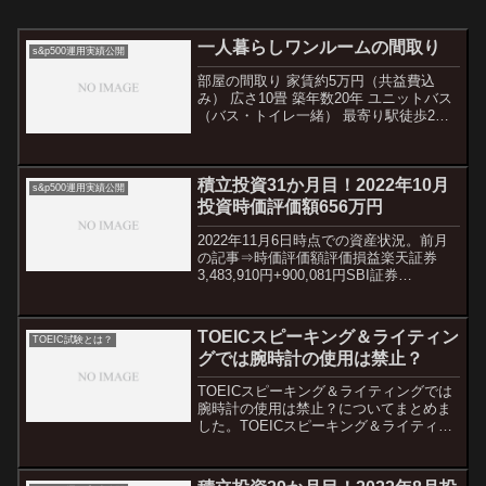
一人暮らしワンルームの間取り
s&p500運用実績公開
部屋の間取り 家賃約5万円（共益費込
み） 広さ10畳 築年数20年 ユニットバス
（バス・トイレ一緒） 最寄り駅徒歩2分
敷金・礼金・更新料 南向きパソコン機器
ノートパソコン①：DELLノートパソコン
②：モニターモニター電化製品洗濯機レ
積立投資31か月目！2022年10月
ンジ冷...
s&p500運用実績公開
投資時価評価額656万円
2022年11月6日時点での資産状況。前月
の記事⇒時価評価額評価損益楽天証券
3,483,910円+900,081円SBI証券
2,568,704円+190,170円マネックス証券
302,031円+12,018円auカブコム108,190
円+6...
TOEICスピーキング＆ライティン
TOEIC試験とは？
グでは腕時計の使用は禁止？
TOEICスピーキング＆ライティングでは
腕時計の使用は禁止？についてまとめま
した。TOEICスピーキング＆ライティン
グでは時計の使用は禁止ちなみにスピー
キング＆ライティングの試験では腕時計
の使用は禁止されているのでご注意を。