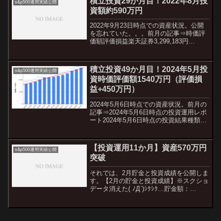
積立投資29か月目！2022年8月投
s&p500運用実績公開
一方、TOEIC...
資額約590万円
2022年9月23日時点での資産状況。公開
を忘れていた。。。前月の記事⇒時価評
価額評価損益楽天証券3,299,183円
+819,795円SBI証券2,389,045円+113,886
円マネックス証券299,839円+9,826円au
カブコム...
積立投資49か月目！2024年5月投
s&p500運用実績公開
資時価評価額1540万円（評価損
益+450万円）
2024年5月6日時点での資産状況。前月の
記事⇒2024年5月6日時点の投資運用レポ
ート2024年5月6日時点の投資結果種類月
間投資額資産評価額評価損益楽天証券
50,000円+3,225,936円+1,229,614円SBI
証券350,00...
【投資運用11か月】資産570万円
s&p500運用実績公開
突破
それでは、2月貯金と投資成績を公開しま
す。【2月の貯金と投資成績】※スクショ
データ消えた( ﾉД`)ｼｸｼｸ…貯金額：
4,645,460円 投資額：1,145,789円 合計：
5,791,249円2020年12月に申請したideco
がやっと...