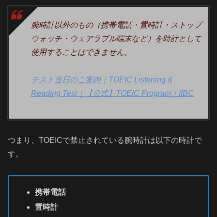
腕時計以外のもの（携帯電話・置時計・ストップ
ウォッチ・ウェアラブル端末など）を時計として
使用することはできません。
テスト当日のご案内｜TOEIC Listening &
Reading Test｜【公式】TOEIC Program｜IIBC
つまり、TOEICで禁止されている腕時計は以下の時計で
す。
携帯電話
置時計