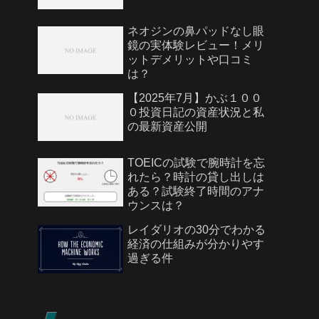
ネオジンの鼻パッドなし眼
鏡の実体験レビュー！メリ
ットデメリットや口コミ
は？
【2025年7月】かぶ１００
０投資日記の資産状況と私
の最新資産公開
TOEICの試験で腕時計を忘
れたら？時計の貸し出しは
ある？試験終了時間のアナ
ウンスは？
レイダリオの30分でわかる
経済の仕組みが分かりやす
過ぎる件