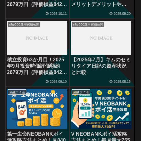
2679万円（評価損益842万
メリットデメリットや口
円）
コミは？
2025.10.11
2025.09.20
s&p500運用実績公開
s&p500運用実績公開
積立投資63か月目！2025
【2025年7月】キムのセミ
年9月投資時価評価額約
リタイア日記の資産状況
2679万円（評価損益842万
と比較
円）
2025.09.10
2025.08.16
金融ポイ活
金融ポイ活
第一生命NEOBANKポイ
V NEOBANKポイ活攻略
活攻略方法まとめ！月840
方法まとめ！毎月最大755