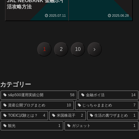
JAL NEOBANK 金融ポイ
手数料や通貨の選び方
活攻略方法
は？
2025.07.11
2025.06.28
次
1
2
10
へ
カテゴリー
s&p500運用実績公開
58
金融ポイ活
14
資産公開ブログまとめ
10
じっちゃままとめ
7
TOEIC試験とは？
4
米国株花子
2
生活の裏ワザまとめ
1
観光
1
ガジェット
1