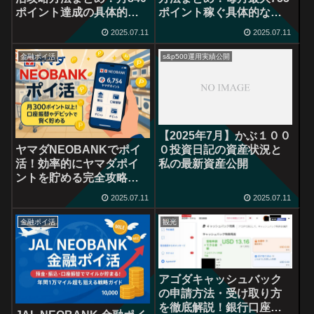
ポイント達成の具体的手
ポイント稼ぐ具体的な方
法と紹介コード活用法
法を徹底解説
2025.07.11
2025.07.11
金融ポイ活
s&p500運用実績公開
【2025年7月】かぶ１００
ヤマダNEOBANKでポイ
０投資日記の資産状況と
活！効率的にヤマダポイ
私の最新資産公開
ントを貯める完全攻略法
【2025年最新版】
2025.07.11
2025.07.11
金融ポイ活
観光
アゴダキャッシュバック
の申請方法・受け取り方
を徹底解説！銀行口座・