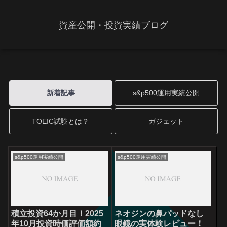
資産公開・投資実績ブログ
新着記事
s&p500運用実績公開
TOEIC試験とは？
ガジェット
s&p500運用実績公開
s&p500運用実績公開
積立投資64か月目！2025
ネオジンの鼻パッドなし
年10月投資時価評価額約
眼鏡の実体験レビュー！