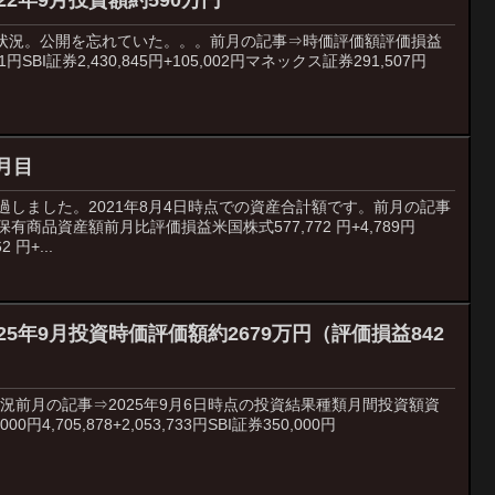
22年9月投資額約590万円
資産状況。公開を忘れていた。。。前月の記事⇒時価評価額評価損益
51円SBI証券2,430,845円+105,002円マネックス証券291,507円
月目
過しました。2021年8月4日時点での資産合計額です。前月の記事
有商品資産額前月比評価損益米国株式577,772 円+4,789円
 円+...
25年9月投資時価評価額約2679万円（評価損益842
状況前月の記事⇒2025年9月6日時点の投資結果種類月間投資額資
4,705,878+2,053,733円SBI証券350,000円