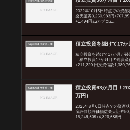
積立投資30か月目！20
s&p500運用実績公開
2022年10月5日時点での
楽天証券3,250,983円+767,8
+1,494円auカブコム...
積立投資を続けて17か
s&p500運用実績公開
積立投資を続けて17か月が経
⇒積立投資17か月目の総資産保
+211,220 円投資信託1,380,762
積立投資63か月目！20
s&p500運用実績公開
万円）
2025年9月6日時点での資産
産評価額評価損益楽天証券50,000円
15,249,509+4,326,686円...