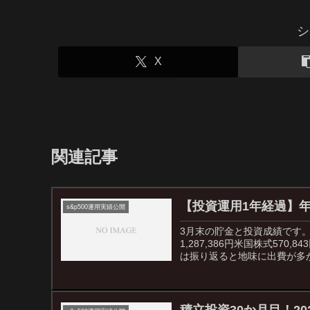
シ
X
関連記事
【投資運用1年経過】年
s&p500運用実績公開
3月末の貯金と投資成績です。前
1,287,386円米国株式570,
は振り返ると地味に出費が多かっ